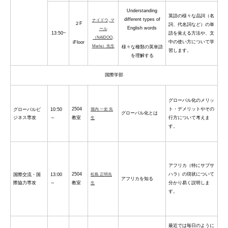
Understanding
英語の様々な品詞（名
different types of
ナイドウ, マ
２F
詞、代名詞など）の単
English words
ール
13:50~
語を覚える方法や、文
（NAIDOO,
中の使い方について学
iFloor
Merle）先生
様々な種類の英単語
習します。
を理解する
国際学部
グローバル化のメリッ
2504
ト・デメリットやその
グローバルビ
10:50
堀内 一史 先
グローバル化とは
ジネス専攻
～
教室
行方について考えま
生
す。
アフリカ（特にサブサ
2504
ハラ）の現状について
国際交流・国
13:00
松島 正明先
アフリカを知る
際協力専攻
～
教室
分かり易く説明しま
生
す。
最近では毎日のように