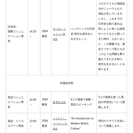
コロナウイルス感染拡
大がニュースとなり、
混乱が生じています。
しかし、これまでの
日本史を振り返れば、
日本語・
パンデミックの日本
同じように色々な病気
モーガン, ジ
2504
国際コミュニ
14:20
史-現代を前向きに
やペストなどと闘って
ェイソン M.
ケーション専
～
教室
生きるヒント-
きた時代、人がいまし
先生
攻
た。この講義では、過
去どうやって私たちが
このような問題を乗り
越えてきたかを知り、
現代を生きるヒントを
探ります。
外国語学部
4コマ漫画を使った英
英語コミュニ
2504
4コマ漫画で攻略！
10:00
ケーション専
語の学習法について講
森 秀夫 先生
～
教室
英語スピーキング
攻
義します。
"An Introduction to
トリキアン，
2504
現代のイギリス文化に
英語・リベラ
13:50
Modern British
マーウィン K.
ルアーツ専攻
～
教室
ついて講義します。
Culture"
先生