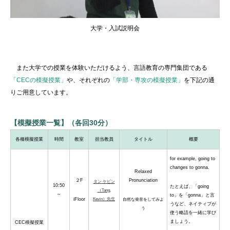
大学・入試説明会
また大学での授業を体験いただけるよう、言語教育の専門集団である
「CECの模擬授業」
や、それぞれの
「学部・専攻の模擬授業」
を下記の通
りご用意しています。
【模擬授業一覧】（各回30分）
各種模擬授業
時間
教室
担当教員
タイトル
概要
for example, going to
changes to gonna.
Relaxed
２F
Pronunciation
タン ケビン
10:50
たとえば、「going
（Tang,
～
to」を「gonna」と言
iFloor
Kevin）先生
自然な発音をしてみよ
うなど、ネイティブが
う
使う略語を一緒に学び
ましょう。
CEC模擬授業