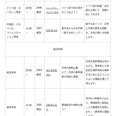
ドイツ語の挨拶・自己
2406
ドイツ語で自己紹介
ドイツ語・ヨ
10:50
シュッテレ，
紹介を聞いて、実際に
ーロッパ専攻
～
教室
をしてみよう！
ホルガー先生
話してみます。
餃子をめぐって、日本
中国語・グロ
2407
食文化からみる中国
と中国の歴史を紐解
ーバル
11:40
松田 徹 先生
コミュニケー
～
教室
～餃子をめぐって～
き、文化の違いを比較
ション専攻
します。
経済学部
日本の食料事情を学び
ながら、将来的にも安
日本の食料は豊
2503
定的な食料供給を確保
10:00
池川 真里亜
か？：日本の食料需
経済学科
～
教室
するためにはどうした
先生
給の現状と課題
らよいか議論を通じて
考えます。
SDGsと関連付けなが
ら、環境経営に取組む
2503
環境経営が地球を救
11:40
近藤 明人先
経営学科
ことの重要性を説明し
～
教室
う？
生
ます。（参加者と議論
します）