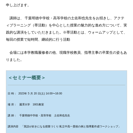
申し上げます。
講師は、 千葉明徳中学校・高等学校の土佐和也先生をお招きし、アクテ
ィブラーニング（
帯活動
）を中心とした授業の魅力的な進め方について、実
践的な講演をしていただきました。※帯活動とは、ウォームアップとして、
毎回の授業で短時間、継続的に行う活動
会場には本学教職履修者の他、現職学校教員、指導主事の卒業生の姿もあ
りました。
＜セミナー概要＞
日 時： 2023年 5 月 20 日(土) 14:00〜16:00
場 所： 麗澤大学 1601教室
講 師： 千葉明徳中学校・高等学校 土佐和也先生
講演内容 「英語が好きになる授業づくり:私立中高一貫校の例と指導案作成ワークショップ」