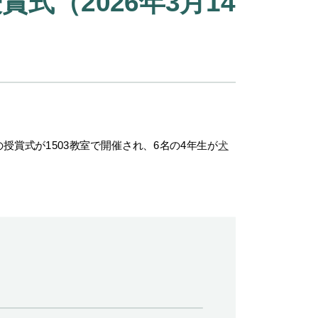
（2026年3月14
の授賞式が
1503
教室で開催され、
6
名の
4
年生が
犬