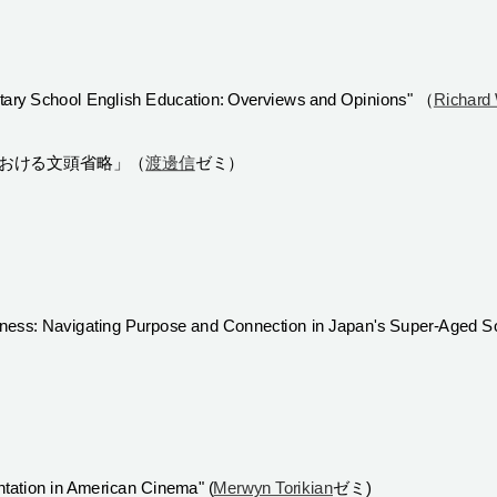
y School English Education: Overviews and Opinions" （
Richard
n』における文頭省略」（
渡邊信
ゼミ）
iness: Navigating Purpose and Connection in Japan's Super-Aged S
ntation in American Cinema" (
Merwyn Torikian
ゼミ)