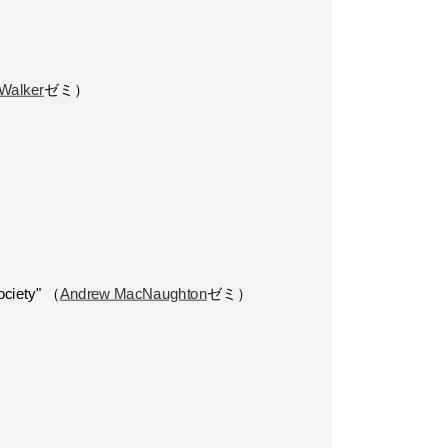
 Walker
ゼミ）
ociety"
（
Andrew MacNaughton
ゼミ）