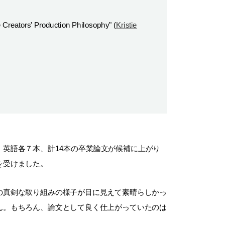
reators' Production Philosophy" (
Kristie
・英語各７本、計
14
本の卒業論文が候補に上がり
を受けました。
の真剣な取り組みの様子が目に見えて素晴らしかっ
ん。もちろん、論文として良く仕上がっていたのは