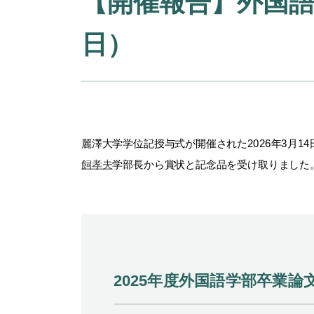
【開催報告】外国語
日）
麗澤大学学位記授与式が開催された
2026
年
3
月
14
飼孝夫
学部長から賞状と記念品を受け取りました
2025年度外国語学部卒業