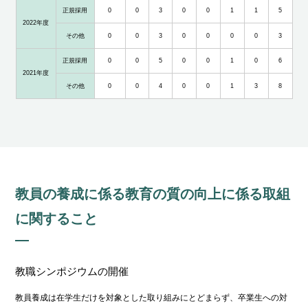
正規採用
0
0
3
0
0
1
1
5
2022年度
その他
0
0
3
0
0
0
0
3
正規採用
0
0
5
0
0
1
0
6
2021年度
その他
0
0
4
0
0
1
3
8
教員の養成に係る教育の質の向上に係る取組
に関すること
教職シンポジウムの開催
教員養成は在学⽣だけを対象とした取り組みにとどまらず、卒業⽣への対