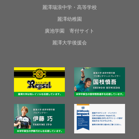
麗澤瑞浪中学・高等学校
麗澤幼稚園
廣池学園 寄付サイト
麗澤大学後援会