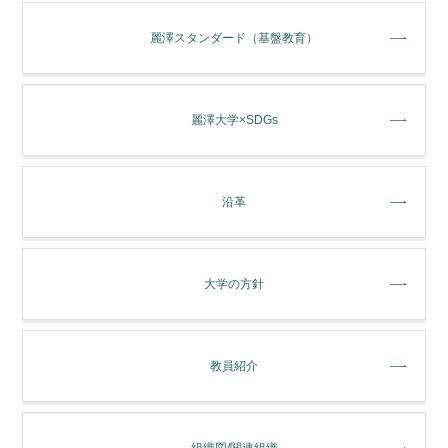
麗澤スタンダード（基盤教育）
麗澤大学×SDGs
沿革
大学の方針
教員紹介
組織図/関連組織