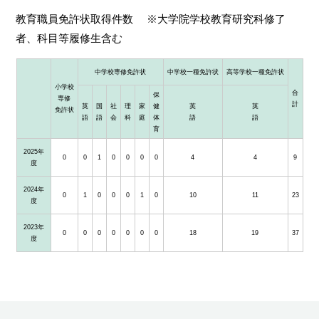
教育職員免許状取得件数 ※大学院学校教育研究科修了
者、科目等履修生含む
中学校専修免許状
中学校一種免許状
高等学校一種免許状
小学校
合
保
専修
計
英
国
社
理
家
健
英
英
免許状
語
語
会
科
庭
体
語
語
育
2025年
0
0
1
0
0
0
0
4
4
9
度
2024年
0
1
0
0
0
1
0
10
11
23
度
2023年
0
0
0
0
0
0
0
18
19
37
度