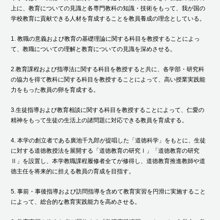
上に、教育についての⾒識と各専⾨教科の知識・技術をもって、我が国の
学校教育に貢献できる⼈材を育成することを教員養成の理念としている。
1. 教職の意義および教育の基礎理論に関する科⽬を教授することによっ
て、教職についての理解と教育についての⾒識を深めさせる。
2.教育課程および指導法に関する科⽬を教授すると共に、各学部・研究科
の協⼒を得て教科に関する科⽬を教授することによって、⾼い授業実践能
⼒をもった教員の卵を育成する。
3.⽣徒指導および教育相談に関する科⽬を教授することによって、仁愛の
精神をもって⽣徒の⽣活上の諸問題に対応できる教員を育成する。
4. 本学の創⽴者である廣池千九郎が提唱した「道徳科学」をもとに、⽣徒
に対する道徳教授法を展開する「道徳教育の研究Ⅰ」「道徳教育の研究
Ⅱ」を設置し、本学教職課程履修者全てが修得し、道徳教育推進教師や道
徳主任を将来的に担える教員の育成を目指す。
5. 事前・事後指導および訪問指導を含めて教育実習を円滑に実施すること
によって、総合的な教育実践能⼒を⾼めさせる。