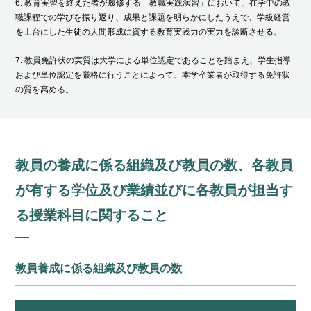
6. 教育実習を終えた者が履修する「教職実践演習」において、在学中の教
職課程での学びを振り返り、成果と課題を明らかにしたうえで、学級経営
を⼟台にした⽣徒の⼈間形成に資する教育実践⼒の実⼒を診断させる。
7. 教員免許状の実質は⼤学による単位認定であることを踏まえ、学⽣指導
および単位認定を厳格に⾏うことによって、本学卒業者が取得する免許状
の質を⾼める。
教員の養成に係る組織及び教員の数、各教員
が有する学位及び業績並びに各教員が担当す
る授業科⽬に関すること
教員養成に係る組織及び教員の数