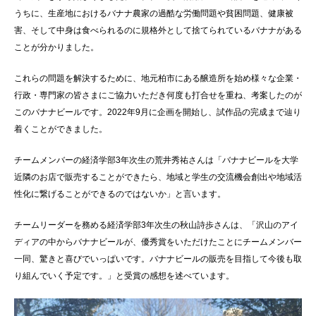
うちに、生産地におけるバナナ農家の過酷な労働問題や貧困問題、健康被
害、そして中身は食べられるのに規格外として捨てられているバナナがある
ことが分かりました。
これらの問題を解決するために、地元柏市にある醸造所を始め様々な企業・
行政・専門家の皆さまにご協力いただき何度も打合せを重ね、考案したのが
このバナナビールです。
2022
年
9
月に企画を開始し、試作品の完成まで辿り
着くことができました。
チームメンバーの経済学部
3
年次生の荒井秀祐さんは「バナナビールを大学
近隣のお店で販売することができたら、地域と学生の交流機会創出や地域活
性化に繋げることができるのではないか」と言います。
チームリーダーを務める経済学部
3
年次生の秋山詩歩さんは、「沢山のアイ
ディアの中からバナナビールが、優秀賞をいただけたことにチームメンバー
一同、驚きと喜びでいっぱいです。バナナビールの販売を目指して今後も取
り組んでいく予定です。」と受賞の感想を述べています。