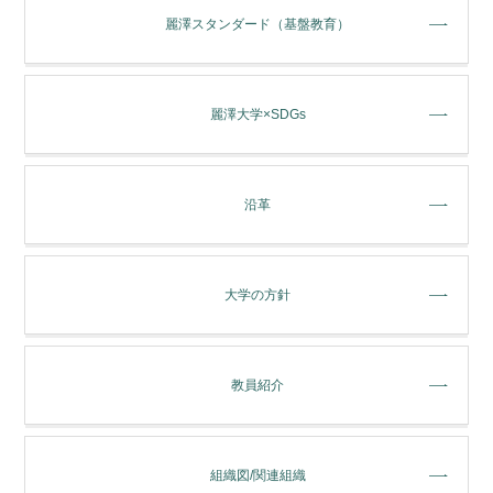
麗澤スタンダード（基盤教育）
麗澤大学×SDGs
沿革
大学の方針
教員紹介
組織図/関連組織