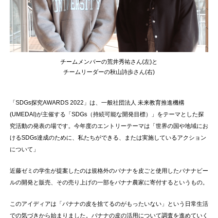
チームメンバーの荒井秀祐さん(左)と
チームリーダーの秋山詩歩さん
(
右
)
「
SDGs
探究
AWARDS 2022
」は、一般社団法人 未来教育推進機構
(UMEDAI)
が主催する「
SDGs
（持続可能な開発目標）」をテーマとした探
究活動の発表の場です。今年度のエントリーテーマは「世界の国や地域にお
ける
SDGs
達成のために、私たちができる、または実施しているアクション
について」
近藤ゼミの学生が提案したのは規格外のバナナを皮ごと使用したバナナビー
ルの開発と販売、その売り上げの一部をバナナ農家に寄付するというもの。
このアイディアは「バナナの皮を捨てるのがもったいない」という日常生活
での気づきから始まりました。バナナの皮の活用について調査を進めていく