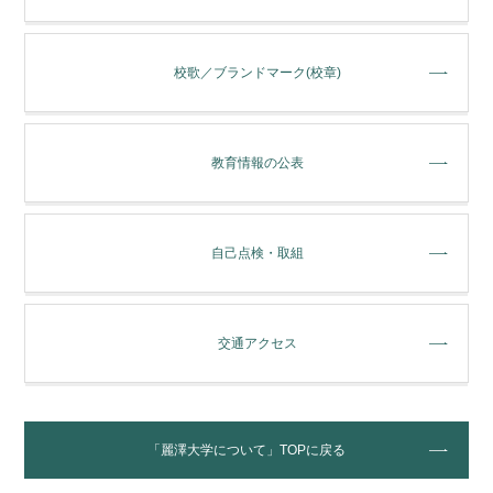
校歌／ブランドマーク(校章)
教育情報の公表
自己点検・取組
交通アクセス
「麗澤大学について」TOPに戻る