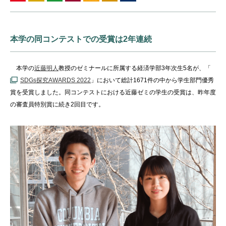
本学の同コンテストでの受賞は2年連続
本学の
近藤明人
教授のゼミナールに所属する経済学部
3
年次生
5
名が、「
SDGs
探究
AWARDS 2022
」において総計
1671
件の中から学生部門優秀
賞を受賞しました。同コンテストにおける近藤ゼミの学生の受賞は、昨年度
の審査員特別賞に続き
2
回目です。