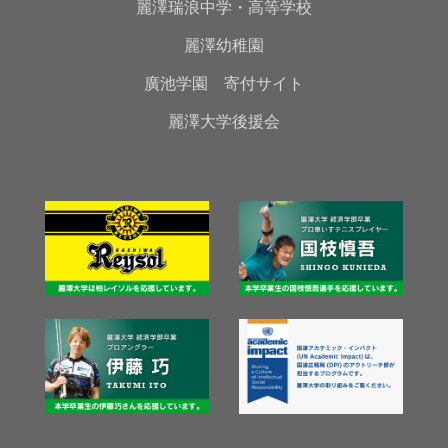
麗澤瑞浪中学・高等学校
麗澤幼稚園
廣池学園 寄付サイト
麗澤大学後援会