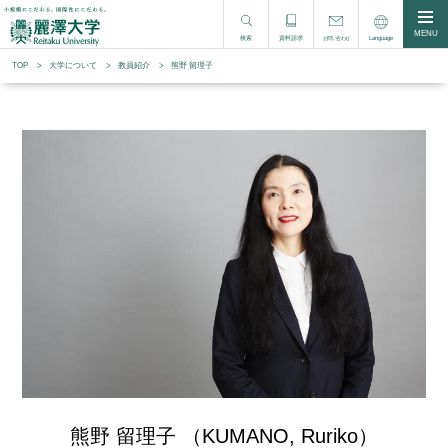
MENU
検索
資料請求
Language
お問い合わせ
TOP
大学について
教員紹介
熊野 留理子
熊野 留理子 （KUMANO, Ruriko）