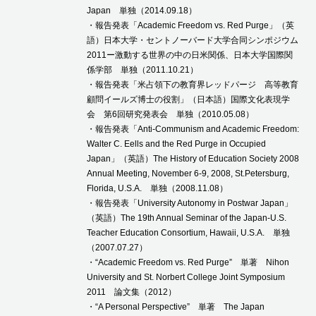
Japan 単独（2014.09.18）
・報告発表「Academic Freedom vs. Red Purge」（英
語）日本大学・セントノーバード大学合同シンポジウム
2011ー激動する世界の中の日米関係、日本大学国際関
係学部 単独（2011.10.21）
・報告発表「米占領下の教育界レッドパージ 高等教育
顧問イールズ博士の役割」（日本語）国際文化表現学
会 第6回研究発表会 単独（2010.05.08）
・報告発表「Anti-Communism and Academic Freedom:
Walter C. Eells and the Red Purge in Occupied
Japan」（英語）The History of Education Society 2008
Annual Meeting, November 6-9, 2008, St.Petersburg,
Florida, U.S.A. 単独（2008.11.08）
・報告発表「University Autonomy in Postwar Japan」
（英語）The 19th Annual Seminar of the Japan-U.S.
Teacher Education Consortium, Hawaii, U.S.A. 単独
（2007.07.27）
・“Academic Freedom vs. Red Purge” 単著 Nihon
University and St. Norbert College Joint Symposium
2011 論文集（2012）
・“A Personal Perspective” 単著 The Japan