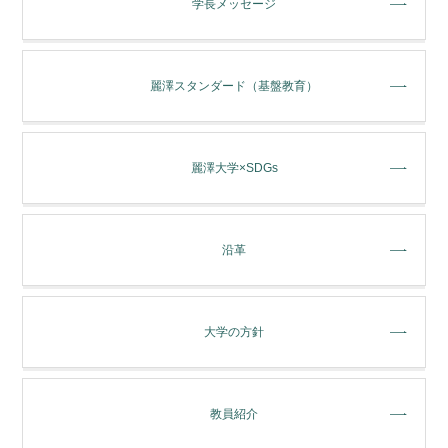
学長メッセージ
麗澤スタンダード（基盤教育）
麗澤大学×SDGs
沿革
大学の方針
教員紹介