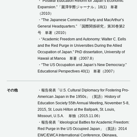
・“Postwar Education Reform for Japan’s Economic
Expansion.”「麗澤学際ジャーナル」18(1) 単著
（2010）
・“The Japanese Communist Party and MacArthur’s
General Headquarters.” 「国際関係研究」第30巻第2
号 単著（2010）
・“Academic Freedom and Autonomy: Walter C. Eells
and the Red Purge in Universities During the Allied
Occupation of Japan.” PhD dissertation, University of
Hawaii at Manoa 単著（2007.8）
・“The US Occupation and Japan’s New Democracy.”
Educational Perspectives 40(1) 単著（2007）
その他
・報告発表「U.S. Cultural Diplomacy for Fostering Pro-
American Japan in the 1950s」（英語）History of
Education Society 55th Annual Meeting, November 5-8,
2015, St. Louis Hilton at the Ballpark, St. Louis,
Missouri, U.S.A. 単独（2015.11.06）
・報告発表「Ideological Battles for Academic Freedom:
Red Purge in the US Occupied Japan」（英語）2014
EWC/EWCA International Conference, Okinawa,