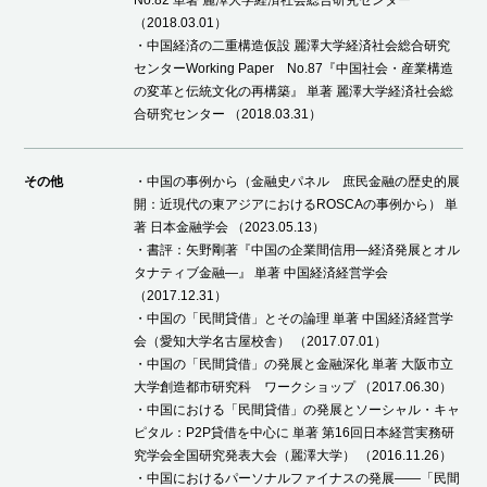
No.82 単著 麗澤大学経済社会総合研究センター
（2018.03.01）
・中国経済の二重構造仮設 麗澤大学経済社会総合研究
センターWorking Paper No.87『中国社会・産業構造
の変革と伝統文化の再構築』 単著 麗澤大学経済社会総
合研究センター （2018.03.31）
その他
・中国の事例から（金融史パネル 庶民金融の歴史的展
開：近現代の東アジアにおけるROSCAの事例から） 単
著 日本金融学会 （2023.05.13）
・書評：矢野剛著『中国の企業間信用―経済発展とオル
タナティブ金融―』 単著 中国経済経営学会
（2017.12.31）
・中国の「民間貸借」とその論理 単著 中国経済経営学
会（愛知大学名古屋校舎） （2017.07.01）
・中国の「民間貸借」の発展と金融深化 単著 大阪市立
大学創造都市研究科 ワークショップ （2017.06.30）
・中国における「民間貸借」の発展とソーシャル・キャ
ピタル：P2P貸借を中心に 単著 第16回日本経営実務研
究学会全国研究発表大会（麗澤大学） （2016.11.26）
・中国におけるパーソナルファイナスの発展――「民間