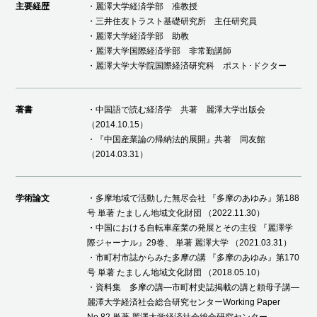
主要経歴
・麗澤大学経済学部 准教授
・三井住友トラスト基礎研究所 主任研究員
・麗澤大学経済学部 助教
・麗澤大学国際経済学部 非常勤講師
・麗澤大学大学院国際経済研究科 ポスト･ドクター
著書
・中国語で読む経済学 共著 麗澤大学出版会
（2014.10.15）
・『中国産業論の帰納法的展開』共著 同友館
（2014.03.31）
学術論文
・多摩地域で活動した無尽会社 『多摩のあゆみ』第188
号 単著 たましん地域文化財団 （2022.11.30）
・中国における自転車産業の発展とその主役 『麗澤学
際ジャーナル』29巻、 単著 麗澤大学 （2021.03.31）
・市町村市誌からみた多摩の講 『多摩のあゆみ』第170
号 単著 たましん地域文化財団 （2018.05.10）
・資料集 多摩の講―市町村史誌掲載の講と頼母子講―
麗澤大学経済社会総合研究センターWorking Paper