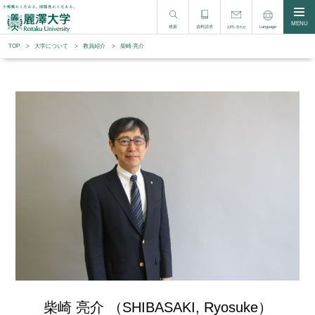
MENU
検索
資料請求
Language
お問い合わせ
TOP
大学について
教員紹介
柴崎 亮介
柴崎 亮介 （SHIBASAKI, Ryosuke）