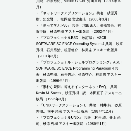
井純、砂原秀樹、Vinton G. Cerf 角川書店 （2014年10
月）
・『ネットワークアプリケーション』 共著 砂原秀
樹、知念賢一、松岡聡 岩波書店 （2003年3月）
・『使って学ぶIPv6』 共著 増田康人、長橋賢吾、有
賀征爾、砂原秀樹 アスキー出版局 （2002年4月）
・『プロフェショナルBSD 改訂版』 ASCII
SOFTWARE SCIENCE Operating System 4 共著 砂原
秀樹、石井秀治、植原啓介、林周志 アスキー出版局
（2001年3月）
・『プロフェショナル・シェルプログラミング』ASCII
SOFTWARE SCIENCE Programming Paradigm 4 共
著 砂原秀樹、石井秀治、植原啓介、林周志 アスキー
出版局 （1996年4月）
・『素朴な疑問に答えるインターネットFAQ』 共著
Kevin M. Savetz、砂原秀樹 訳 木田直子 アスキー出
版局 （1996年3月）
・『UNIXワークステーション I』 共著 村井 純、砂原
秀樹,、横手 靖彦 アスキー出版局 （1987年12月）
・『プロフェショナルUNIX』 共著 村井 純、井上 尚
司、砂原 秀樹 アスキー出版局 （1986年1月）