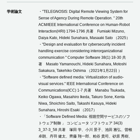
学術論文
・”TELEGNOSIS: Digital Remote Viewing System for
Sense of Agency During Remote Operation. ” 20th
ACM/IEEE International Conference on Human-Robot
Interaction(HRI) 1794-1796 共著 Fumiaki Mizuno,
Daiya Kato, Hideki Sunahara, Masaaki Sato （2025）
・"Design and evaluation for cybersecurity incident
handling exercise considering interorganizational
communication " Computer Software 38(1) 18-30 共
著 Masato Yamanouchi, Hideki Sunahara, Motoshi
Sakakura, Takehiko Oshima （2021年1月22日 ）
・"Software defined media: Virtualization of audio-
visual services." IEEE International Conference on
Communications(ICC) 1-7 共著 Manabu Tsukada,
Keiko Ogawa, Masahiro Ikeda, Takuro Sone, Kenta
Niwa, Shoichiro Saito, Takashi Kasuya, Hideki
Sunahara, Hiroshi Esaki （2017）
・「Software Defined Media: 視聴空間サービスのソフ
トウェア制御 」 コンピュータ ソフトウェア 34(3)
3_37-3_58 共著 塚田 学、小川 景子、池田 雅弘、曽根
卓朗、丹羽 健太、齊藤 翔一郎、粕谷 貴司、砂原 秀樹、