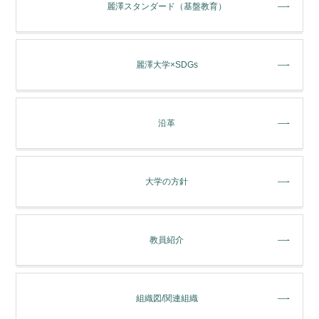
麗澤スタンダード（基盤教育）
麗澤大学×SDGs
沿革
大学の方針
教員紹介
組織図/関連組織