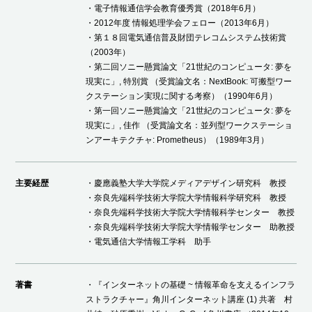
・電子情報通信学会教育優秀賞（2018年6月）
・2012年度 情報処理学会フェロー（2013年6月）
・第１８回電気通信普及財団テレコムシステム技術賞
（2003年）
・第二回ソニー懸賞論文「21世紀のコンピュータ: 夢を
現実に」, 特別賞 （受賞論文名：NextBook: 可搬型ワー
クステーション実現に関する考察）（1990年6月）
・第一回ソニー懸賞論文「21世紀のコンピュータ: 夢を
現実に」, 佳作 （受賞論文名：並列型ワークステーショ
ンアーキテクチャ: Prometheus）（1989年3月）
主要経歴
・慶應義塾大学大学院メディアデザイン研究科 教授
・奈良先端科学技術大学院大学情報科学研究科 教授
・奈良先端科学技術大学院大学情報科学センター 教授
・奈良先端科学技術大学院大学情報学センター 助教授
・電気通信大学情報工学科 助手
著書
・『インターネットの基礎 ~ 情報革命を支えるインフラ
ストラクチャー』角川インターネット講座 (1) 共著 村