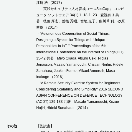
江崎 浩 （2017）
・「実践セキュリティ人材育成コースSecCap」 コンピ
ュータ ソフトウェア 34(1) 1_18-1_23 査読有り 共
著 後藤 厚宏、曽根 秀昭、宮地 充子、藤川 和利、砂原
秀樹 （2017）
・"Autonomous Cooperation of Social Things:
Designing a System for Things with Unique
Personalities in IoT. " Proceedings of the 6th
International Conference on the Internet of Things(IOT)
35-42 共著 Miyo Okada, Atsuro Ueki, Niclas
Jonasson, Masato Yamanouchi, Cristian Norlin, Hideki
Sunahara, Joakim Formo, Mikael Anneroth, Masa
Inakage （2016）
・"A Remote Security Exercise System for Beginners
Considering Scalability and Simplicity" 2016 SECOND
ASIAN CONFERENCE ON DEFENCE TECHNOLOGY
(ACDT) 129-133 共著 Masato Yamanouchi, Kozue
Nojiri, Hideki Sunahara （2014）
その他
【監訳書】