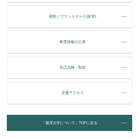
校歌／ブランドマーク(校章)
教育情報の公表
自己点検・取組
交通アクセス
「麗澤大学について」TOPに戻る