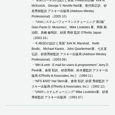
・ “BSDカーネルの設計と実装: FreeBSD詳解” Kirk M.
McKusick、George V. Neville-Neil著、歌代和正訳、砂
原秀樹監訳 アスキー出版局 (Addison-Wesley
Professional) （2005.10）
・ “Unixシステムパフォーマンスチューニング 第2版”
Gian-Paolo D. Musumeci、Mike Loukides 著、岡島 順
治郎、高橋 敏明訳、砂原 秀樹 監訳 O’Reilly Japan
（2003.10）
・“4.4BSDの設計と実装” Kirk M. Marshall、Keith
Bostic、Michael Karels、John Quarterman著、七丈直
弘訳、砂原秀樹監訳 アスキー出版局 (Addison-Wesley
Professional) （2003.09）
・“MH & xmh : E-mail for users & programmers” Jerry D.
Peek著、倉骨 彰訳、砂原秀樹、鈴木麗監訳 アスキー出
版局 (O'Reilly & Associates, Inc.) （1994.11）
・“NFS &NIS“ Hal Stern著、倉骨 彰訳, 砂原 秀樹監訳 ア
スキー出版局 (O'Reilly & Associates, Inc.) （1992.12）
・“UNIXシステムチューニング“ Mike Loukides著、砂原
秀樹監訳 アスキー出版局 （1991.07）