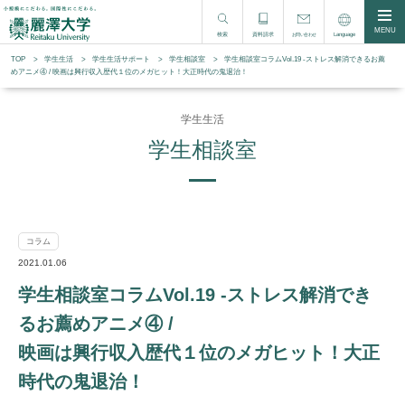
MENU
検索
資料請求
Language
お問い合わせ
TOP
学生生活
学⽣⽣活サポート
学生相談室
学生相談室コラムVol.19 -ストレス解消できるお薦
めアニメ④ / 映画は興行収入歴代１位のメガヒット！大正時代の鬼退治！
学生生活
学生相談室
コラム
2021.01.06
学生相談室コラムVol.19 -ストレス解消でき
るお薦めアニメ④ /
映画は興行収入歴代１位のメガヒット！大正
時代の鬼退治！