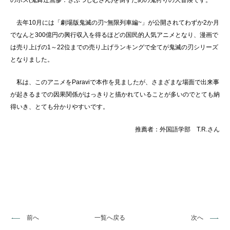
のボス
(
鬼舞辻無惨：きぶつじむざん
)
を倒すための鬼狩りの大冒険です。
去年
10
月には「劇場版鬼滅の刃
~
無限列車編
~
」が公開されてわずか
2
か月
でなんと
300
億円の興行収入を得るほどの国民的人気アニメとなり、漫画で
は売り上げの
1
～
22
位までの売り上げランキングで全てが鬼滅の刃シリーズ
となりました。
私は、このアニメを
Paravi
で本作を見ましたが、さまざまな場面で出来事
が起きるまでの因果関係がはっきりと描かれていることが多いのでとても納
得いき、とても分かりやすいです。
推薦者：外国語学部 T.R.さん
前へ
一覧へ戻る
次へ