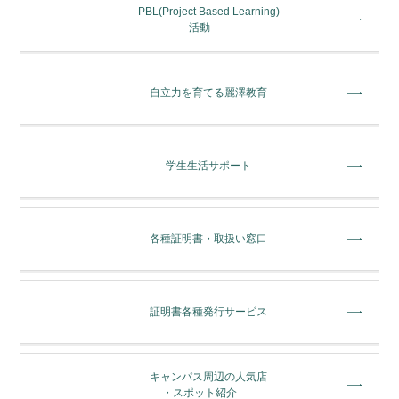
PBL(Project Based Learning)
活動
⾃⽴⼒を育てる麗澤教育
学⽣⽣活サポート
各種証明書・取扱い窓⼝
証明書各種発行サービス
キャンパス周辺の人気店
・スポット紹介