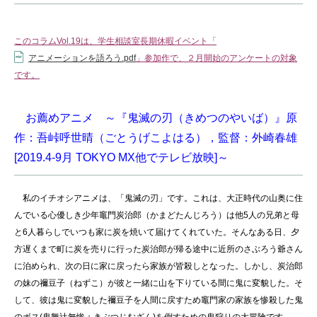
このコラムVol.19は、学生相談室長期休暇イベント「
アニメーションを語ろう.pdf
」
参加作で、２月開始のアンケートの対象
です。
お薦めアニメ ～『鬼滅の刃（きめつのやいば）』原
作：吾峠呼世晴（ごとうげこよはる），監督：外崎春雄
[2019.4-9月 TOKYO MX他でテレビ放映]～
私のイチオシアニメは、「鬼滅の刃」です。これは、大正時代の山奥に住
んでいる心優しき少年竈門炭治郎（かまどたんじろう）は他
5
人の兄弟と母
と
6
人暮らしでいつも家に炭を焼いて届けてくれていた。そんなある日、夕
方遅くまで町に炭を売りに行った炭治郎が帰る途中に近所のさぶろう爺さん
に泊められ、次の日に家に戻ったら家族が皆殺しとなった。しかし、炭治郎
の妹の禰豆子（ねずこ）が彼と一緒に山を下りている間に鬼に変貌した。そ
して、彼は鬼に変貌した禰豆子を人間に戻すため竈門家の家族を惨殺した鬼