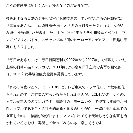
ころの休憩室に新しく入った漫画などのご紹介です。
校舎あすなろ１階の学生相談室がお隣で運営している"こころの休憩室"に、
『毎日かあさん』（西原理恵子 著）と『きのう何食べた？』（よしながふ
み 著）を寄贈いただきました。また、2021年度の学生相談室イベント「マ
ンガビブリオバトル」のチャンプ本『僕のヒーローアカデミア』（堀越耕平
著）も入りました。
『毎日かあさん』は、毎日新聞朝刊で2002年から2017年まで連載していた
主婦の日常を描くマンガで、2011年には小泉今日子主演で実写映画化さ
れ、2015年に手塚治虫文化賞を受賞しています。
『きのう何食べた？』は、2019年にテレビ東京でドラマ化し、昨秋映画化
もされたので、ご存知の方もいるかもしれませんが、LGBTの"G"、ゲイのカ
ップルが主人公のマンガです。講談社の「モーニング」で現在も連載中。同
性カップルであることの社会的葛藤と向き合いながら、一緒に囲む食卓での
食事を主軸に、物語が紡がれます。マンガに出てくる美味しそうな食事を描
かれているとおりに再現して食べてみるのも、楽しそうです。