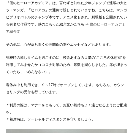
『僕のヒーローアカデミア』は、言わずと知れた少年ジャンプで連載の大ヒ
ットマンガ。「ヒロアカ」の通称で親しまれていますね。こちらは、マンガ
ビブリオバトルのチャンプ本です。アニメ化もされ、劇場版も公開されてい
る有名な作品です。熱のこもった紹介文がこちら ⇒
僕のヒーローアカデミ
ア紹介文
その他に、心が落ち着く心理関係の本やエッセイなどもあります。
登校時の癒しタイムを過ごすのに、校舎あすなろ１階の"こころの休憩室"を
利用してみませんか（コロナ対策のため、席数を減らしました。席が埋まっ
ていたら、ごめんなさい）。
春休み中も利用でき、９～17時でオープンしています。もちろん、カウン
セリングの受付も行っています。
＊利用の際は、マナーをまもって、お互い気持ちよく過ごせるようにご配慮
を。
＊着席時は、ソーシャルディスタンスを守りましょう。