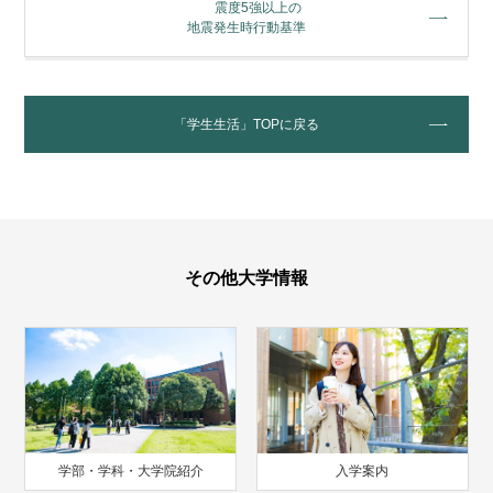
震度5強以上の
地震発生時行動基準
「学生生活」TOPに戻る
その他大学情報
学部・学科・大学院紹介
入学案内