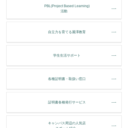
PBL(Project Based Learning)
活動
⾃⽴⼒を育てる麗澤教育
学⽣⽣活サポート
各種証明書・取扱い窓⼝
証明書各種発行サービス
キャンパス周辺の人気店