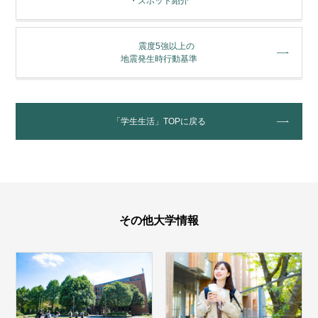
・スポット紹介
震度5強以上の
地震発生時行動基準
「学生生活」TOPに戻る
その他大学情報