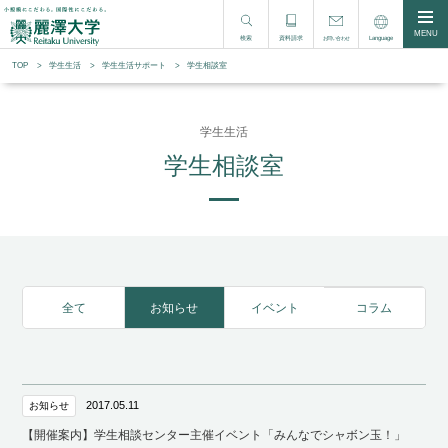
MENU
検索
資料請求
Language
お問い合わせ
TOP
学生生活
学⽣⽣活サポート
学生相談室
学生生活
学生相談室
全て
お知らせ
イベント
コラム
2017.05.11
お知らせ
【開催案内】学生相談センター主催イベント「みんなでシャボン玉！」