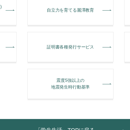
)
⾃⽴⼒を育てる麗澤教育
証明書各種発行サービス
震度5強以上の
地震発生時行動基準