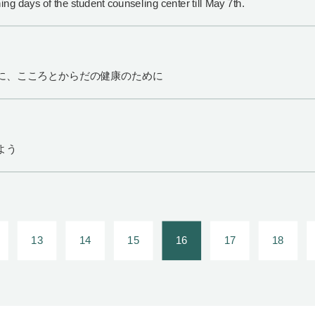
he student counseling center till May 7th.
に、こころとからだの健康のために
よう
13
14
15
16
17
18