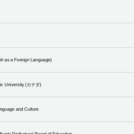
sh as a Foreign Language)
ic University (カナダ)
nguage and Culture
 Kyoto Prefectural Board of Education