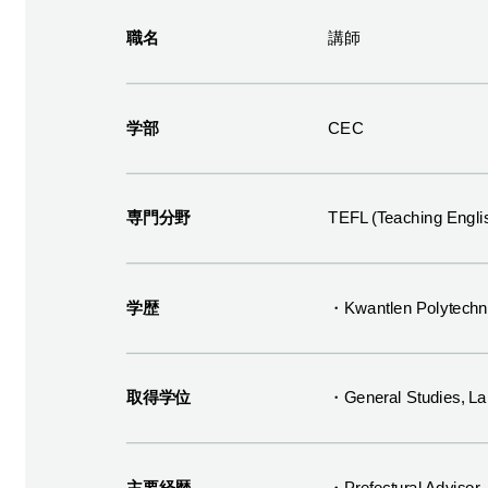
職名
講師
学部
CEC
専門分野
TEFL (Teaching Engli
学歴
・Kwantlen Polytechn
取得学位
・General Studies, La
主要経歴
・Prefectural Advisor,