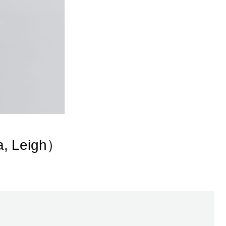
 Leigh）