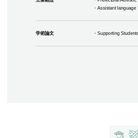
・Assistant language T
学術論文
・Supporting Students