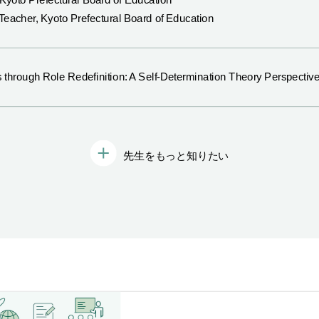
eacher, Kyoto Prefectural Board of Education
 through Role Redefinition: A Self-Determination Theory Perspecti
先生をもっと知りたい