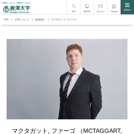
MENU
検索
資料請求
Language
お問い合わせ
TOP
大学について
教員紹介
マクタガット, ファーゴ
マクタガット, ファーゴ （MCTAGGART,