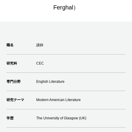
Ferghal）
職名
講師
研究科
CEC
専門分野
English Literature
研究テーマ
Modern American Literature
学歴
The University of Glasgow (UK)