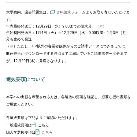
大学案内、過去問題集は、
資料請求フォ
ーム
よりお取り寄せいただけま
す。
年内最終発送日：12月29日（水）9:00までの請求分 （※）
年始初回発送日：1月4日（火）※12月29日（水）9:00以降～
1月3日（月）
分も含めて発送
（※）ただし、HP以外の各業者媒体からのご請求データにつきましては、
取込担当がダウンロードする時点までに届いているご請求者データ分まで
が、12月29日(水)に発送となります。
選抜要項について
本学への出願を希望される方は、
各
選抜の要項を確認し
、
必要な提出書類を
ご用意ください。
各
選抜
要項は下記よりご確認いただけます。
一般
選抜
要項は
こちら
編入学
選抜
要項は
こちら