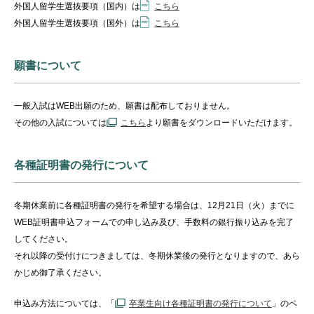
外国人留学生
選抜
要項（国内）は
こちら
外国人留学生
選抜
要項（国外）は
こちら
願書について
一般入試はWEB出願のため、願書は配布しておりません。
その他の入試については
こちら
より願書をダウンロードいただけます。
各種証明書の発行について
冬期休業前に各種証明書の発行を希望する場合は、12
月21日（
火）までに
WEB証明書申込フォームでの申し込み及び、
手数料の銀行振り込みを完了
してください。
それ以降の受付けにつ
きましては、冬期休業後の発行となりますので、
あら
かじめ御了承ください。
申込み方法については、「
卒業生向け各種証明書の発行について
」のペ