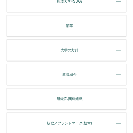
麗澤大学×SDGs
沿革
大学の方針
教員紹介
組織図/関連組織
校歌／ブランドマーク(校章)