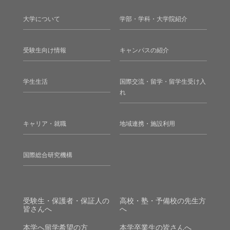
大学について
学部・学科・大学院紹介
受験生向け情報
キャンパスの紹介
学生生活
国際交流・留学・留学生受け入
れ
キャリア・就職
地域連携・施設利用
国際総合研究機構
受験生・保護者・保証人の
高校・塾・予備校の先生方
皆さんへ
へ
本学へ留学希望の方
本学卒業生の皆さんへ