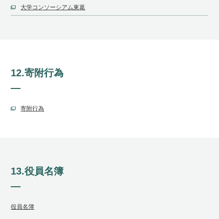
大学コンソーシアム東葛
12.寄附行為
寄附行為
13.役員名簿
役員名簿