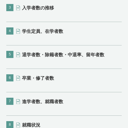
3
⼊学者数の推移
4
学生定員、在学者数
5
退学者数・除籍者数・中退率、留年者数
6
卒業・修了者数
7
進学者数、就職者数
8
就職状況